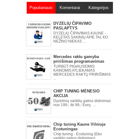
Populiariausi
Komentarai
Kategorijos
įrašai
DYZELIŲ ČIPAVIMO
PASLAPTYS
DYZELIŲ ČIPAVIMAS KAUNE -
KELETAS SAKINIŲ APIE TAI, KO
NEŽINO NIEKAS ...
Mercedes raktu gamyba
pririšimas programavimas
TURBŪT PIGIAUSIOMIS
KAINOMIS ATLIEKAMAS
MERCEDES RAKTŲ PRIRIŠIMAS
...
CHIP TUNING MĖNESIO
AKCIJA
Dyzelinių variklių galios didinimas
nuo 199,- iki 99,- Eurų. ...
Chip tuning Kaune Vilniuje
Ecotuningas
Chip tuning - Ecotuning (Eko
variklio galios didinimas) ...