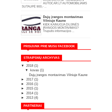
ATLIKTAS CHIP TIUNINGAS 9
AUTOCAR.LT AUTOMOBILIAMS
SUTAUPĖ 900,- ...
Dujų įrangos montavimas
Vilniuje Kaune
KIEK KAINUOJA DUJINĖS
ĮRANGOS MONTAVIMAS?
Truputis informacijos ...
PRISIJUNK PRIE MUSU FACEBOOK
STRAIPSNIŲ ARCHYVAS
▼
2018
(1)
▼
kovas
(1)
Dujų įrangos montavimas Vilniuje Kaune
►
2017
(1)
►
2016
(1)
►
2015
(1)
►
2014
(1)
►
2013
(4)
PARTNERIAI