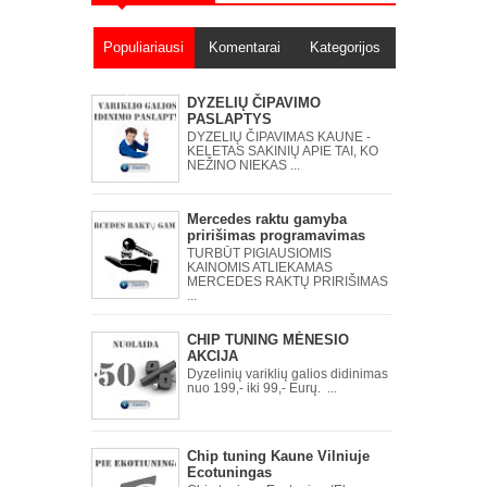
Populiariausi
Komentarai
Kategorijos
įrašai
DYZELIŲ ČIPAVIMO
PASLAPTYS
DYZELIŲ ČIPAVIMAS KAUNE -
KELETAS SAKINIŲ APIE TAI, KO
NEŽINO NIEKAS ...
Mercedes raktu gamyba
pririšimas programavimas
TURBŪT PIGIAUSIOMIS
KAINOMIS ATLIEKAMAS
MERCEDES RAKTŲ PRIRIŠIMAS
...
CHIP TUNING MĖNESIO
AKCIJA
Dyzelinių variklių galios didinimas
nuo 199,- iki 99,- Eurų. ...
Chip tuning Kaune Vilniuje
Ecotuningas