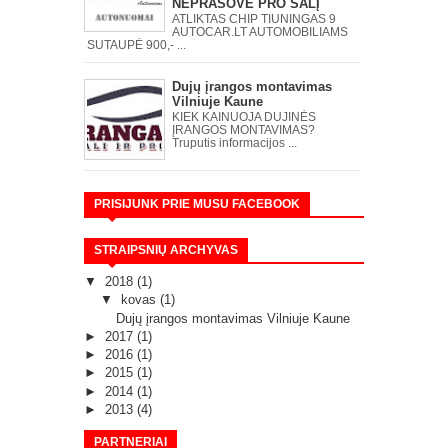
NEPRAŠOVĖ PRO ŠALĮ
ATLIKTAS CHIP TIUNINGAS 9
AUTOCAR.LT AUTOMOBILIAMS
SUTAUPĖ 900,- ...
Dujų įrangos montavimas
Vilniuje Kaune
KIEK KAINUOJA DUJINĖS
ĮRANGOS MONTAVIMAS?
Truputis informacijos ...
PRISIJUNK PRIE MUSU FACEBOOK
STRAIPSNIŲ ARCHYVAS
▼
2018
(1)
▼
kovas
(1)
Dujų įrangos montavimas Vilniuje Kaune
►
2017
(1)
►
2016
(1)
►
2015
(1)
►
2014
(1)
►
2013
(4)
PARTNERIAI