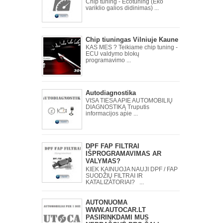
Chip tuning - Ecotuning (Eko
variklio galios didinimas) ...
Chip tiuningas Vilniuje Kaune
KAS MES ? Teikiame chip tuning -
ECU valdymo blokų
programavimo ...
Autodiagnostika
VISA TIESA APIE AUTOMOBILIŲ
DIAGNOSTIKĄ Truputis
informacijos apie ...
DPF FAP FILTRAI
IŠPROGRAMAVIMAS AR
VALYMAS?
KIEK KAINUOJA NAUJI DPF / FAP
SUODŽIŲ FILTRAI IR
KATALIZATORIAI? ...
AUTONUOMA
WWW.AUTOCAR.LT
PASIRINKDAMI MUS