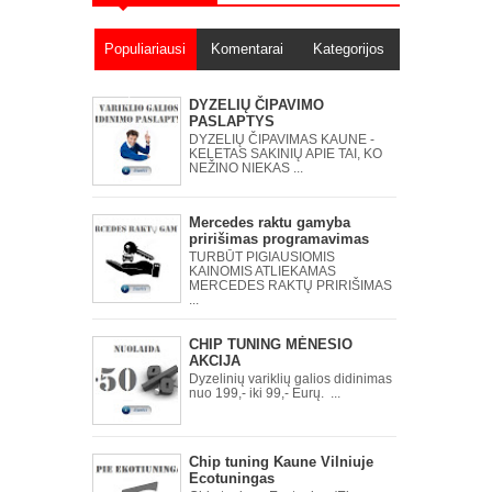
Populiariausi
Komentarai
Kategorijos
įrašai
DYZELIŲ ČIPAVIMO
PASLAPTYS
DYZELIŲ ČIPAVIMAS KAUNE -
KELETAS SAKINIŲ APIE TAI, KO
NEŽINO NIEKAS ...
Mercedes raktu gamyba
pririšimas programavimas
TURBŪT PIGIAUSIOMIS
KAINOMIS ATLIEKAMAS
MERCEDES RAKTŲ PRIRIŠIMAS
...
CHIP TUNING MĖNESIO
AKCIJA
Dyzelinių variklių galios didinimas
nuo 199,- iki 99,- Eurų. ...
Chip tuning Kaune Vilniuje
Ecotuningas