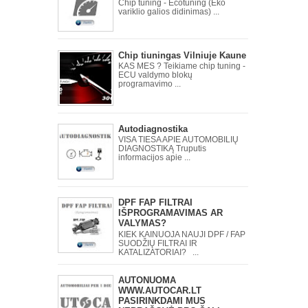
Chip tuning - Ecotuning (Eko
variklio galios didinimas) ...
Chip tiuningas Vilniuje Kaune
KAS MES ? Teikiame chip tuning -
ECU valdymo blokų
programavimo ...
Autodiagnostika
VISA TIESA APIE AUTOMOBILIŲ
DIAGNOSTIKĄ Truputis
informacijos apie ...
DPF FAP FILTRAI
IŠPROGRAMAVIMAS AR
VALYMAS?
KIEK KAINUOJA NAUJI DPF / FAP
SUODŽIŲ FILTRAI IR
KATALIZATORIAI? ...
AUTONUOMA
WWW.AUTOCAR.LT
PASIRINKDAMI MUS