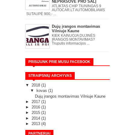
NEPRAŠOVĖ PRO ŠALĮ
ATLIKTAS CHIP TIUNINGAS 9
AUTOCAR.LT AUTOMOBILIAMS
SUTAUPĖ 900,- ...
Dujų įrangos montavimas
Vilniuje Kaune
KIEK KAINUOJA DUJINĖS
ĮRANGOS MONTAVIMAS?
Truputis informacijos ...
PRISIJUNK PRIE MUSU FACEBOOK
STRAIPSNIŲ ARCHYVAS
▼
2018
(1)
▼
kovas
(1)
Dujų įrangos montavimas Vilniuje Kaune
►
2017
(1)
►
2016
(1)
►
2015
(1)
►
2014
(1)
►
2013
(4)
PARTNERIAI